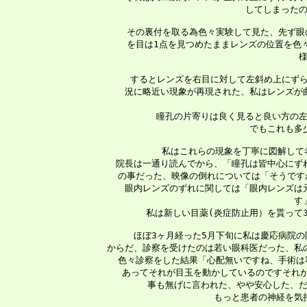
 してしまったの
 　その裏付を取る為色々実験して見た、先ず眼
 を目は1点を見つめたままレンズの位置を色
 
   するとレンズを右目に対して左斜め上にず
 況に略近い現象が再現された、私はレンズが
 瞳孔の片寄りは良く見ると良い方の左
 でもこれも多
   私はこれらの現象を丁寧に図解して
 院長は一通り読んでから、「瞳孔は皆中心にず
 の事だった、映像の倒れについては「そうです
 眼内レンズのずれに関しては「眼内レンズは
 す
 私は新しい目薬(炎症防止用）を貰って
   ほぼ3ヶ月経った5月下旬に私は慶応病院
 からだ、診察を受けたのは若い眼科医だった、私
 色々診察をした結果「心配無いですね、手術は
 あってそれが目玉を動かしているのですそれが
 事も無げに言われた、やや安心した、だ
 もっと患者の神経を気