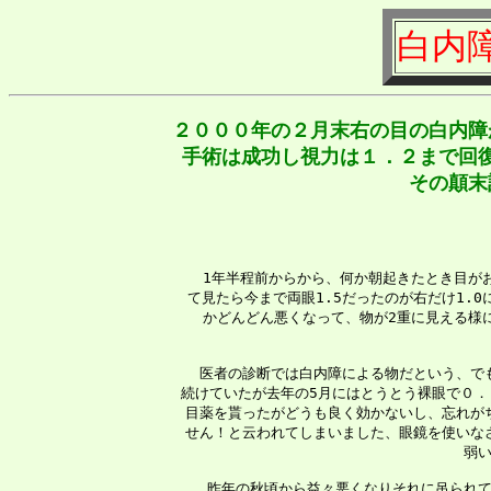
白内
２０００年の２月末右の目の白内障
手術は成功し視力は１．２まで回
その顛末
 　1年半程前からから、何か朝起きたとき目が
 て見たら今まで両眼1.5だったのが右だけ1.
 かどんどん悪くなって、物が2重に見える様
 　医者の診断では白内障による物だという、で
 続けていたが去年の5月にはとうとう裸眼で０．
 目薬を貰ったがどうも良く効かないし、忘れが
 せん！と云われてしまいました、眼鏡を使いな
 弱
 　昨年の秋頃から益々悪くなりそれに吊られて