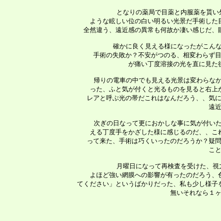
   となりの薬局で目薬と内服薬を貰い
 ような眩しい位の白い明るい光景だ手術した
 全然違う、遠近感の異常も何故か凄い感じだ、
   確かに良く見える様になったがこん
 手術の失敗か？不安がつのる、相変わらず目
 が痛い丁度溶接の光を直に見た
   帰りの電車の中でも見える光景は変わらな
 った、ふと気が付くと光るものを見ると右上
 レアと呼ぶ光の帯だこれはなんだろう、、気に
 遠
   次ぎの日なって更におかしな事に気が付い
 える丁度手をかざした様に感じるのだ、、こ
 って来た、手術は巧くいったのだろうか？疑問
 こ
   月曜日になって再検査を受けた、視
 よほど強い網膜への影響が有ったのだろう、
 てください」というばかりだった、私も少し様子
 無いそれなら１ヶ