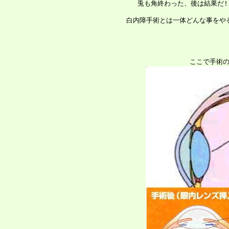
 　兎も角終わった、後は結果だ!
 白内障手術とは一体どんな事をや
 ここで手術の