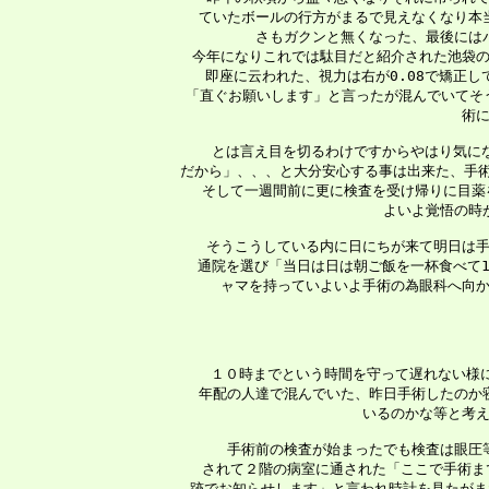
 ていたボールの行方がまるで見えなくなり本
 さもガクンと無くなった、最後には
 今年になりこれでは駄目だと紹介された池袋の
 即座に云われた、視力は右が0.08で矯正し
 「直ぐお願いします」と言ったが混んでいてそう
 術
 　とは言え目を切るわけですからやはり気にな
 だから」、、、と大分安心する事は出来た、手術
 そして一週間前に更に検査を受け帰りに目薬
 よいよ覚悟の時
 　そうこうしている内に日にちが来て明日は手
 通院を選び「当日は日は朝ご飯を一杯食べて1
 ャマを持っていよいよ手術の為眼科へ向か
  １０時までという時間を守って遅れない様
 年配の人達で混んでいた、昨日手術したのか
 いるのかな等と考え
 　手術前の検査が始まったでも検査は眼圧
 されて２階の病室に通された「ここで手術ま
 跡でお知らせします」と言われ時計を見たがま