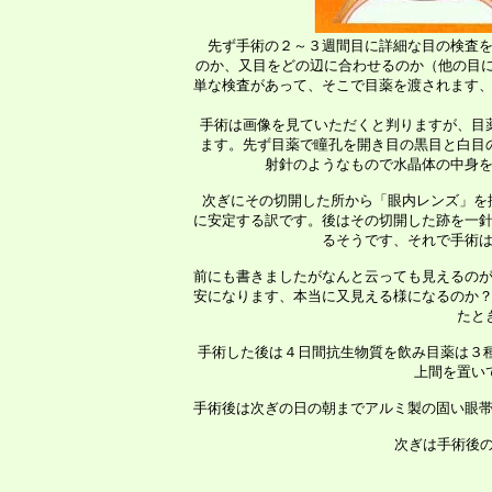
 　先ず手術の２～３週間目に詳細な目の検査を
 のか、又目をどの辺に合わせるのか（他の目に
 単な検査があって、そこで目薬を渡されます、
 手術は画像を見ていただくと判りますが、目
 ます。先ず目薬で瞳孔を開き目の黒目と白目
 射針のようなもので水晶体の中身を
   次ぎにその切開した所から「眼内レンズ」を
 に安定する訳です。後はその切開した跡を一針
 るそうです、それで手術は
 前にも書きましたがなんと云っても見えるのが
 安になります、本当に又見える様になるのか？
 たと
  手術した後は４日間抗生物質を飲み目薬は３
 上間を置い
 手術後は次ぎの日の朝までアルミ製の固い眼帯
   次ぎは手術後