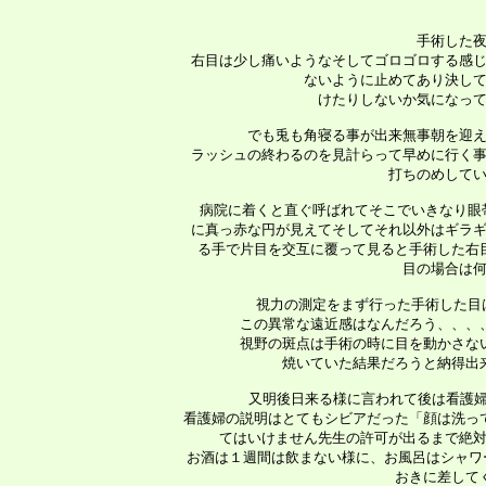
 手術した夜
 右目は少し痛いようなそしてゴロゴロする感じ
 ないように止めてあり決して
 けたりしないか気になって
 でも兎も角寝る事が出来無事朝を迎え
 ラッシュの終わるのを見計らって早めに行く事
 打ちのめしてい
   病院に着くと直ぐ呼ばれてそこでいきなり眼
 に真っ赤な円が見えてそしてそれ以外はギラギ
 る手で片目を交互に覆って見ると手術した右
 目の場合は何
   視力の測定をまず行った手術した目
 この異常な遠近感はなんだろう、、、
 視野の斑点は手術の時に目を動かさな
 焼いていた結果だろうと納得出
   又明後日来る様に言われて後は看護
 看護婦の説明はとてもシビアだった「顔は洗っ
 てはいけません先生の許可が出るまで絶対
 お酒は１週間は飲まない様に、お風呂はシャワ
 おきに差して