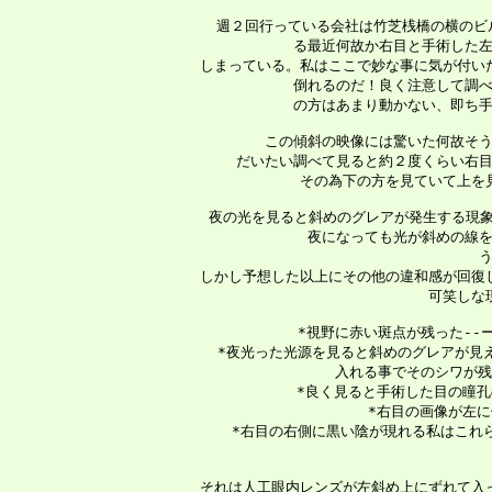
   週２回行っている会社は竹芝桟橋の横のビ
 る最近何故か右目と手術した左
 しまっている。私はここで妙な事に気が付い
 倒れるのだ！良く注意して調べ
 の方はあまり動かない、即ち手
 この傾斜の映像には驚いた何故そう
 だいたい調べて見ると約２度くらい右目
 その為下の方を見ていて上を
   夜の光を見ると斜めのグレアが発生する現
 夜になっても光が斜めの線を
 
 しかし予想した以上にその他の違和感が回復
 可笑しな
      *視野に赤い斑点が残った-
      *夜光った光源を見ると斜めのグレアが
      入れる事でそのシワが
      *良く見ると手術した目の
      *右目の画像が
      *右目の右側に黒い陰が現れる私はこ
   
 それは人工眼内レンズが左斜め上にずれて入