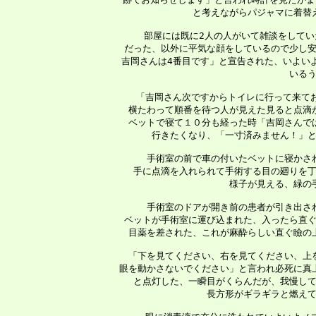
 と考えながらパジャマに着替
 　部屋には既に2人の人がいて雑談をしてい
 だった、以外に平気な顔をしているので少し安
 吉岡さんは4番目です」と宣告された、いよい
 いる
  「吉岡さん次ですからトイレに行って来て
 横たわって順番を待つ人が見えた見ると点滴
 ベットで寝て１０分も経った時「吉岡さんで
 行きたくなり、「一寸済みません！」と
 　手術室の前で車の付いたベットに寝かさ
 手に点滴を入れられて手術する目の廻りを丁
 様子が見える、緑の
 　手術室のドアが開き前の患者が引き出さ
 ベットが手術室に運び込まれた、入ったら直ぐ
 目薬を差された、これが麻酔らしい直ぐ瞼の
 　「下を見てください、右を見てください、上
 眼を動かさないでください」と言われ必死に真
 と点灯した、一瞬目がくらんだが、我慢して
 長方形がギラギラと燃えて