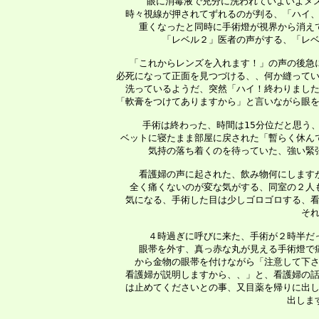
  　眼に消毒液で充分に洗われていよいよメ
 時々視線が押されてずれるのが判る、「ハイ、
 重くなったと同時に手術燈が視界から消え
 「レベル２」医者の声がする、「レベ
 「これからレンズを入れます！」の声の後急
 必死になって正面を見つづける、、何か縫ってい
 洗っているようだ、突然「ハイ！終わりました
 「軟膏をつけてありますから」と言いながら眼を
 　手術は終わった、時間は15分位だと思う
 ベットに寝たまま部屋に戻された「暫らく休ん
 気持の落ち着くのを待っていた、強い緊
 　看護婦の声に起された、飲み物何にします
 全く痛くないのが変な気がする、同室の２人
 気になる、手術した目は少しゴロゴロする、看
 そ
 　４時過ぎに呼びに来た、手術が２時半だ
 眼帯を外す、真っ赤な丸が見える手術燈で
 から金物の眼帯を付けながら「注意して下さ
 看護婦が説明しますから、、」と、看護婦の話
 は止めてくださいとの事、又目薬を帰りに出し
 出しま