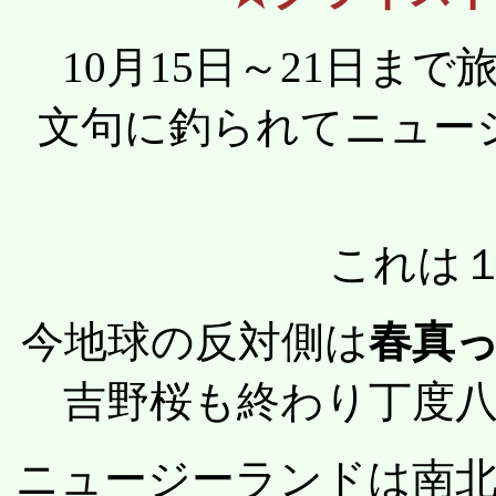
10月15日～21日ま
文句に釣られてニュー
これは１
今地球の反対側は
春真
吉野桜も終わり丁度
ニュージーランドは南