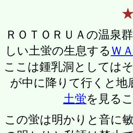
ＲＯＴＯＲＵＡの温泉
しい土蛍の生息する
Ｗ
ここは鍾乳洞としては
が中に降りて行くと地
土蛍
を見る
この蛍は明かりと音に