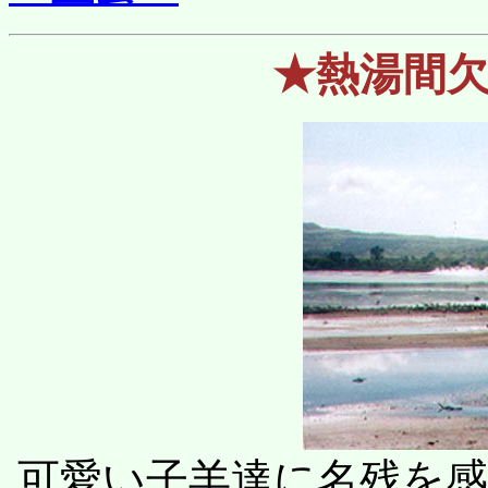
★熱湯間
可愛い子羊達に名残を