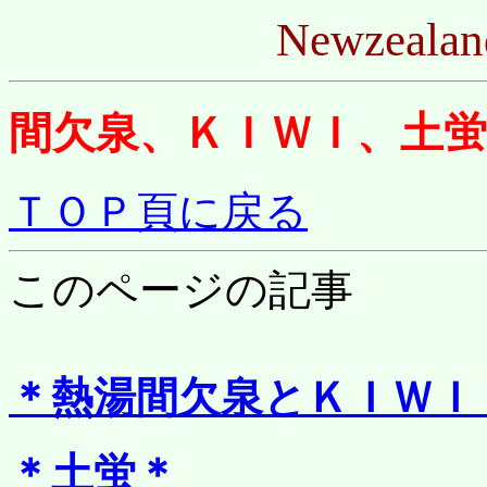
Newzea
間欠泉、ＫＩＷＩ、土蛍
ＴＯＰ頁に戻る
このページの記事
＊熱湯間欠泉とＫＩＷＩ
＊土蛍＊