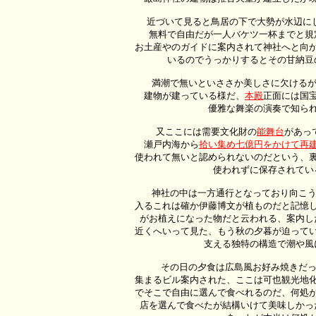
　 近づいて見ると鳥居の下で大勢が水辺に
無料で自由だが一人バケツ一杯までと規
お土産やのガイドに案内されて神社へと向か
いるのでうっかりするとその甘納豆
 　満潮で無いといささか美しさに欠ける
建物が建っている様だ、
本殿
正面には国
優雅な舞楽の演奏で知られ
 　又ここには需要文化財の
能舞台
があっ
瀬戸内海から
拾い集め七億円をかけて再
使われて無いと認められないのだという、
使われずに保存されてい
　 神社の中は一方通行となっており向こ
入るこれは確か伊藤博文が植ものだと記憶
がお植えになった物だと云われる、案内し
近くへいって見た、もう秋の夕暮が迫って
支える独特の構造で潮や風
 　その日の夕食は広島風お好み焼きだっ
集まるビル案内された、ここは可也観光地化
でそこで自由に選んで食べれるのだ、何処が
店を選んで食べたが結構いけて美味しかっ