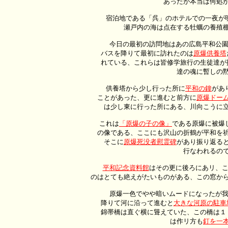
あったが本当は何処が
 　宿泊地である「呉」のホテルでの一夜が
瀬戸内の海は点在する牡蠣の養殖棚
 　今日の最初の訪問地はあの広島平和公園
バスを降りて最初に訪れたのは
原爆供養塔
れている、これらは皆修学旅行の生徒達が
達の魂に暫しの黙
　 供養塔から少し行った所に
平和の鐘
があ
ことがあった、更に進むと前方に
原爆ドー
は少し東に行った所にある、川向こうに立
 　これは
「原爆の子の像」
である原爆に被爆
の像である、ここにも沢山の折鶴が平和を祈
そこに
原爆死没者慰霊碑
があり振り返ると
行なわれるので
平和記念資料館
はその更に後ろにあリ、こ
のはとても絶えがたいものがある、この窓か
 　原爆一色でやや暗いムードになったが
降りて河に沿って進むと
大きな河原の駐車
錦帯橋は直ぐ横に聳えていた、この橋は１
は作リ方も
釘を一