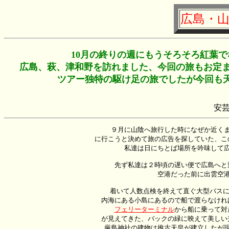
広島・山
10月の終りの週にもうそろそろ紅葉
広島、萩、津和野を訪れました、今回の旅もお定ま
ツアー独特の駆け足の旅でしたが今回も
安
　　９月に山陰へ旅行した時になぜか近くま
に行こうと決めて旅の広告を探していた、こ
私達は日にちとば場所を吟味して広
　先ず私達は２時頃の遅い便で広島へと
空港だった前に出雲空港
　 着いて人数点検を終えて直ぐ大型バスに
フェリーターミナル
から船に乗って対
が見えてきた、バックの緑に映えて美しい
厳島神社の建物は推古天皇が建立したが現