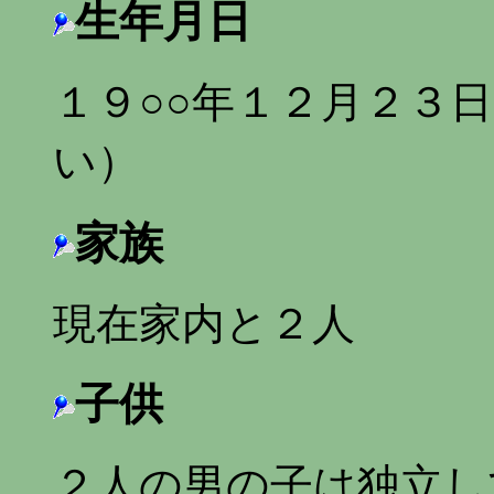
生年月日
１９○○年１２月２３
い）
家族
現在家内と２人
子供
２人の男の子は独立し