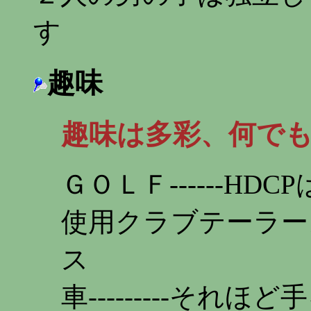
す
趣味
趣味は多彩、何で
ＧＯＬＦ------H
使用クラブテーラー
ス
車---------それ