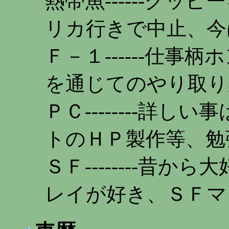
熱帯魚------グ
リカ行きで中止、今
Ｆ－１------仕
を通じてのやり取り
ＰＣ--------詳
トのＨＰ製作等、勉
ＳＦ--------昔
レイが好き、ＳＦマ