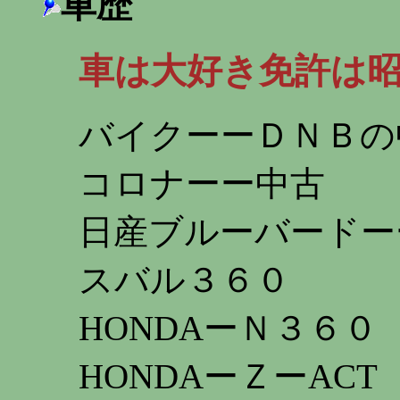
車歴
車は大好き免許は昭
バイクーーＤＮＢの
コロナーー中古
日産ブルーバードー
スバル３６０
HONDAーＮ３６０
HONDAーＺーACT