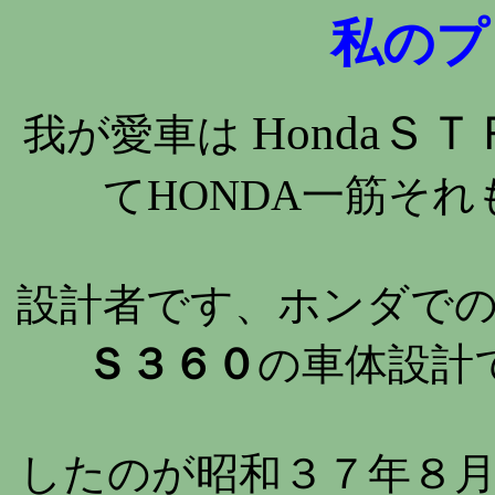
私のプ
HondaＳ
我が愛車は
てHONDA一筋それ
設計者です、ホンダで
Ｓ３６０
の車体設計
したのが昭和３７年８