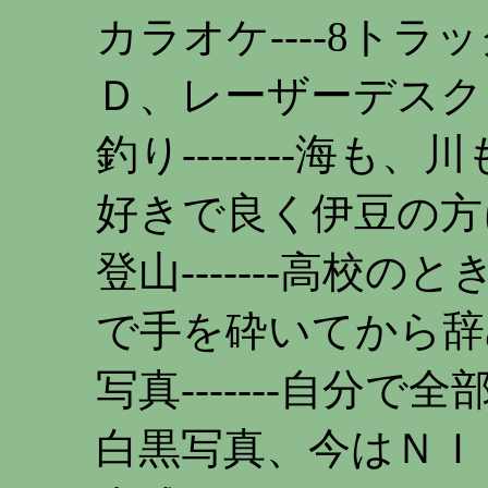
カラオケ----8ト
Ｄ、レーザーデスク
釣り--------海
好きで良く伊豆の方
登山-------高校
で手を砕いてから辞
写真-------自分
白黒写真、今はＮＩ