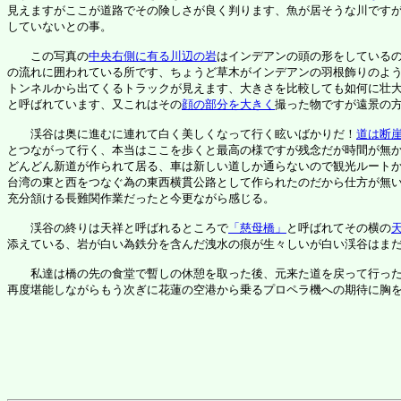
見えますがここが道路でその険しさが良く判ります、魚が居そうな川ですが
していないとの事。

　　この写真の
中央右側に有る川辺の岩
はインデアンの頭の形をしているの
の流れに囲われている所です、ちょうど草木がインデアンの羽根飾りのよう
トンネルから出てくるトラックが見えます、大きさを比較しても如何に壮大
と呼ばれています、又これはその
顔の部分を大きく
撮った物ですが遠景の方
　　渓谷は奥に進むに連れて白く美しくなって行く眩いばかりだ！
道は断
とつながって行く、本当はここを歩くと最高の様ですが残念だが時間が無か
どんどん新道が作られて居る、車は新しい道しか通らないので観光ルートか
台湾の東と西をつなぐ為の東西横貫公路として作られたのだから仕方が無い
充分頷ける長難関作業だったと今更ながら感じる。

　　渓谷の終りは天祥と呼ばれるところで
「慈母橋」
と呼ばれてその横の
添えている、岩が白い為鉄分を含んだ洩水の痕が生々しいが白い渓谷はまだ
　　私達は橋の先の食堂で暫しの休憩を取った後、元来た道を戻って行った
再度堪能しながらもう次ぎに花蓮の空港から乗るプロペラ機への期待に胸を