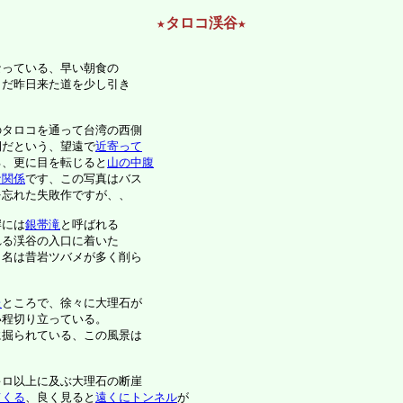
★タロコ渓谷★
っている、早い朝食の

だ昨日来た道を少し引き

タロコを通って台湾の西側

祠だという、望遠で
近寄って

る、更に目を転じると
山の中腹

な関係
です、この写真はバス

忘れた失敗作ですが、、

岸には
銀帯滝
と呼ばれる

る渓谷の入口に着いた

名は昔岩ツバメが多く削ら

た
ところで、徐々に大理石が

程切り立っている。

ロ以上に及ぶ大理石の断崖

てくる
、良く見ると
遠くにトンネル
が
