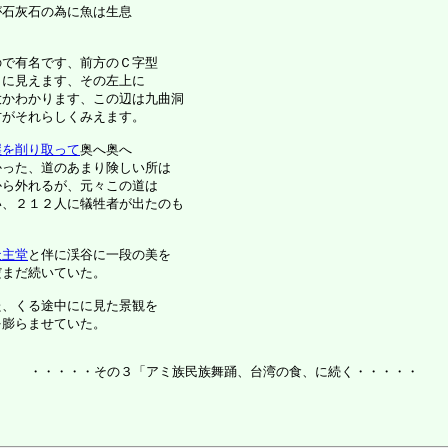
石灰石の為に魚は生息

で有名です、前方のＣ字型

に見えます、その左上に

かわかります、この辺は九曲洞

がそれらしくみえます。

崖を削り取って
奥へ奥へ

った、道のあまり険しい所は

ら外れるが、元々この道は

、２１２人に犠牲者が出たのも

天主堂
と伴に渓谷に一段の美を

まだ続いていた。

、くる途中にに見た景観を

膨らませていた。

・・・・・その３「アミ族民族舞踊、台湾の食、に続く・・・・・