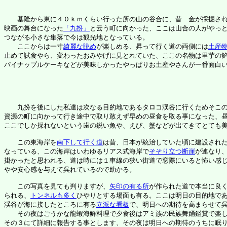
　　基隆から東に４０ｋｍくらい行った所の山の谷合に、昔　金が採掘され
映画の舞台になった
「九扮」
と云う町に向かった、ここは山合の人がやっと
つながる小さな集落で今は観光地となっている。

　　ここからは一寸
綺麗な眺め
が楽しめる、昇って行く道の両側には
土産
止めて試食やら、変わったおみやげに見とれていた、ここの名物は里芋の餡
パイナップルケーキなどが美味しかったやっぱりお土産やさんが一番面白い
　　九扮を後にした私達は次なる目的地であるタロコ渓谷に行くためそこの
資源の町に向かって行き途中で取り敢えず早めの昼食を取る事になった、昼
ここでしか採れないという歯の鋭い魚や、えび、蟹などが出てきてとても美
　　この東海岸を
南下して行く道
は昔、日本が統治していた頃に建設された
なっている、この海岸はいわゆるリアス式海岸で
そそり立つ断崖
が連なり、
掛かったと思われる、道は時には１車線の狭い街道で窓際にいると怖い感
やや安心感を与えて呉れているので助かる。

　　この写真を見ても判りますが、
矢印の有る所
が作られた道で本当に良く
られる、
トンネルも多く
ひやりとする場面も有る。ここは明日の目的地であ
渓谷が海に接したところに有る
立派な看板
で、明日への期待を高まらせて呉
　　その夜はごうかな龍蝦海鮮料理で夕食後はアミ族の民族舞踊鑑賞で楽し
その３にて詳細に報告する事とします、その夜は明日への期待のうちに眠り