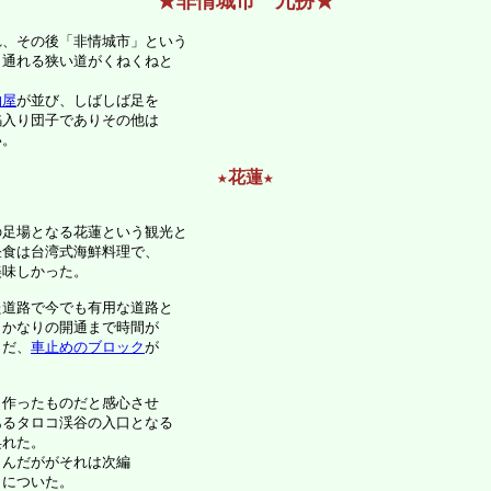
★非情城市 九扮★
、その後「非情城市」という

通れる狭い道がくねくねと

物屋
が並び、しばしば足を

入り団子でありその他は

。

★花蓮★
足場となる花蓮という観光と

食は台湾式海鮮料理で、

味しかった。

道路で今でも有用な道路と

かなりの開通まで時間が

じだ、
車止めのブロック
が

作ったものだと感心させ

るタロコ渓谷の入口となる

れた。

んだががそれは次編

についた。
