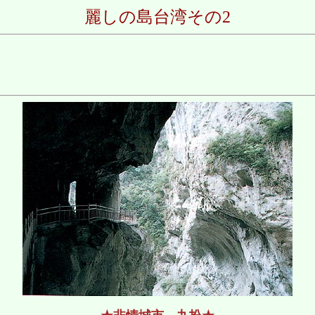
麗しの島台湾その2