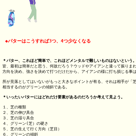
 ◆パターはこうすれば3つ、4つ少なくなる
＊パター、これほど簡単で、これほどメンタルで難しいものはないという

皆、最初は簡単だと思う、何故だろう？ウッドやアイアンと違って振りまわ
方向を決め、強さを決めて打つだけだから、アイアンの様に打ち損じる事は
所が見落としてはいないがもっと大きなポイントが有る、それは相手が「芝
相当するのがグリーンの傾斜である。

＊いったいパターにはどれだけ要素があるのだろうか考えて見よう。
１、芝の種類

２、芝の伸び具合

３、芝の湿り具合

４、グリーン(芝）の硬さ

５、芝の生えて行く方向（芝目）

６、グリーンの傾斜
