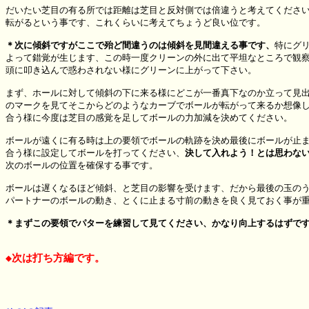
だいたい芝目の有る所では距離は芝目と反対側では倍違うと考えてください
転がるという事です、これくらいに考えてちょうど良い位です。

＊次に傾斜ですがここで殆ど間違うのは傾斜を見間違える事です、
特にグリ
よって錯覚が生じます、この時一度クリーンの外に出て平坦なところで観察
頭に叩き込んで惑わされない様にグリーンに上がって下さい。

まず、ホールに対して傾斜の下に来る様にどこが一番真下なのか立って見出
のマークを見てそこからどのようなカーブでボールが転がって来るか想像し
合う様に今度は芝目の感覚を足してボールの力加減を決めてください。

ボールが遠くに有る時は上の要領でボールの軌跡を決め最後にボールが止ま
合う様に設定してボールを打ってください、
決して入れよう！とは思わな
次のボールの位置を確保する事です。

ボールは遅くなるほど傾斜、と芝目の影響を受けます、だから最後の玉のう
パートナーのボールの動き、とくに止まる寸前の動きを良く見ておく事が重
＊まずこの要領でパターを練習して見てください、かなり向上するはずで
◆次は打ち方編です。