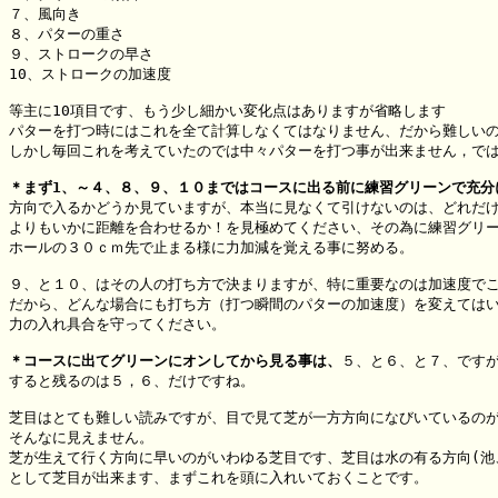
７、風向き

８、パターの重さ

９、ストロークの早さ

10、ストロークの加速度

等主に10項目です、もう少し細かい変化点はありますが省略します

パターを打つ時にはこれを全て計算しなくてはなりません、だから難しいの
しかし毎回これを考えていたのでは中々パターを打つ事が出来ません，では
＊まず1、～４、８、９、１０まではコースに出る前に練習グリーンで充分
方向で入るかどうか見ていますが、本当に見なくて引けないのは、どれだけ
よりもいかに距離を合わせるか！を見極めてください、その為に練習グリー
ホールの３０ｃｍ先で止まる様に力加減を覚える事に努める。

９、と１０、はその人の打ち方で決まりますが、特に重要なのは加速度でこ
だから、どんな場合にも打ち方（打つ瞬間のパターの加速度）を変えてはい
力の入れ具合を守ってください。

＊コースに出てグリーンにオンしてから見る事は、
５、と６、と７、ですが
すると残るのは５，６、だけですね。

芝目はとても難しい読みですが、目で見て芝が一方方向になびいているのが
そんなに見えません。

芝が生えて行く方向に早いのがいわゆる芝目です、芝目は水の有る方向(池
として芝目が出来ます、まずこれを頭に入れいておくことです。
