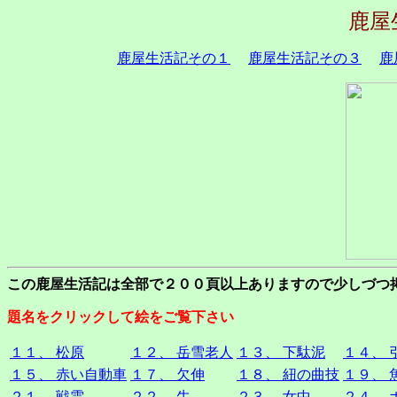
鹿屋
鹿屋生活記その１
鹿屋生活記その３
鹿
この鹿屋生活記は全部で２００頁以上ありますので少しづつ
題名をクリックして絵をご覧下さい
１１、 松原
１２、 岳雪老人
１３、 下駄泥
１４、 
１５、 赤い自動車
１７、 欠伸
１８、 紐の曲技
１９、 
２１、 戦雲
２２、 牛
２３、 女中
２４、 